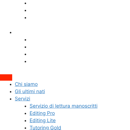
Editing Lite
Tutoring Gold
Tutoring Lite
Blog
Editing&Revisione
Scrivere narrativa
Pubblicare e mercato editoriale
Interviste
Attiva/disattiva
Chi siamo
il
Gli ultimi nati
campo
Servizi
di
Servizio di lettura manoscritti
ricerca
Editing Pro
Editing Lite
Tutoring Gold