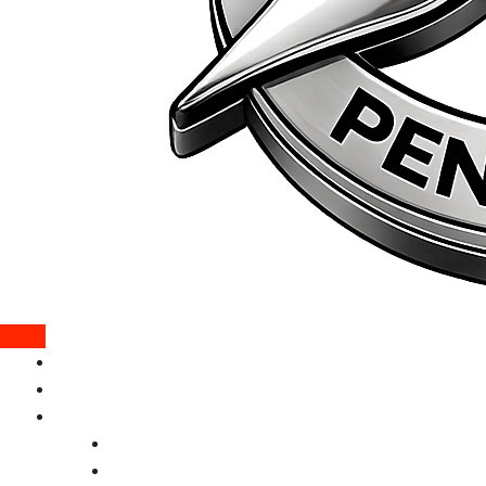
Chi siamo
Gli ultimi nati
Servizi
Servizio di lettura manoscritti
Editing Pro