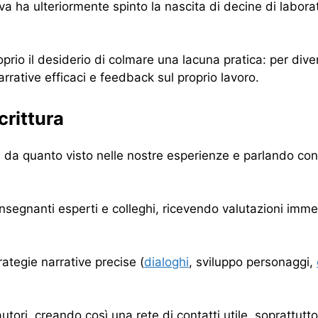
va ha ulteriormente spinto la nascita di decine di laborato
roprio il desiderio di colmare una lacuna pratica: per div
rrative efficaci e feedback sul proprio lavoro.
crittura
, da quanto visto nelle nostre esperienze e parlando con m
insegnanti esperti e colleghi, ricevendo valutazioni imme
rategie narrative precise (
dialoghi
, sviluppo personaggi,
tori, creando così una rete di contatti utile, soprattutt