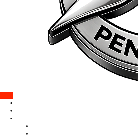
Chi siamo
Gli ultimi nati
Servizi
Servizio di lettura manoscritti
Editing Pro