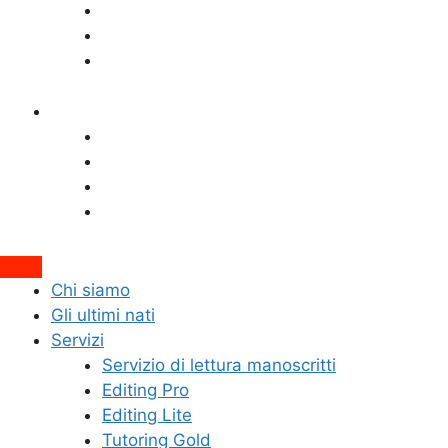
Editing Lite
Tutoring Gold
Tutoring Lite
Blog
Editing&Revisione
Scrivere narrativa
Pubblicare e mercato editoriale
Interviste
Attiva/disattiva
Chi siamo
il
Gli ultimi nati
campo
Servizi
di
Servizio di lettura manoscritti
ricerca
Editing Pro
Editing Lite
Tutoring Gold