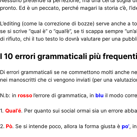
Nessuno pretende la perfezione, ma una certa soglia di a
pronto. Ed è un peccato, perché magari la storia c’è, l’
L’editing (come la correzione di bozze) serve anche a tog
se si scrive “qual è” o “qual’è”, se ti scappa sempre “un’a
di rifiuto, chi il tuo testo lo dovrà valutare per una pubb
I 10 errori grammaticali più frequent
Di errori grammaticali se ne commettono molti anche nei 
nei manoscritti che ci vengono inviati (per una valutazi
N.b: in
rosso
l’errore di grammatica, in
blu
il modo corret
1.
Qual’é
.
Per quanto sui social ormai sia un errore abb
2.
Pò
. Se si intende poco, allora la forma giusta è
po’
, i