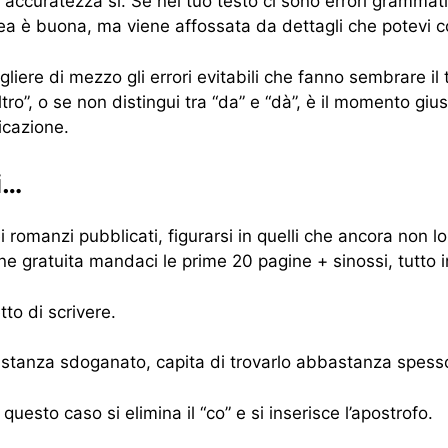
ccuratezza sì. Se nel tuo testo ci sono errori grammatic
idea è buona, ma viene affossata da dettagli che potevi 
liere di mezzo gli errori evitabili che fanno sembrare il
ltro”, o se non distingui tra “da” e “dà”, è il momento giu
licazione.
i…
romanzi pubblicati, figurarsi in quelli che ancora non lo
one gratuita mandaci le prime 20 pagine + sinossi, tutto 
to di scrivere.
astanza sdoganato, capita di trovarlo abbastanza spesso
n questo caso si elimina il “co” e si inserisce l’apostrofo.