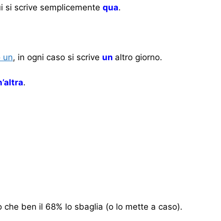
cui si scrive semplicemente
qua
.
o un
, in ogni caso si scrive
un
altro giorno.
’altra
.
o che ben il 68% lo sbaglia (o lo mette a caso).