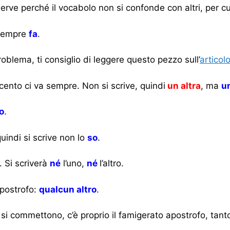
serve perché il vocabolo non si confonde con altri, per 
 sempre
fa
.
oblema, ti consiglio di leggere questo pezzo sull’
articol
ccento ci va sempre. Non si scrive, quindi
un altra
, ma
un
o
.
uindi si scrive non lo
so
.
e. Si scriverà
né
l’uno,
né
l’altro.
apostrofo:
qualcun altro
.
 si commettono, c’è proprio il famigerato apostrofo, tant