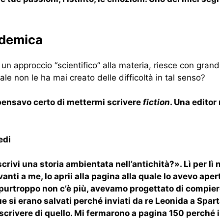
ademica
un approccio “scientifico” alla materia, riesce con gran
le non le ha mai creato delle difficoltà in tal senso?
pensavo certo di mettermi scrivere
fiction
. Una editor
rivi una storia ambientata nell’antichità?». Lì per lì 
vanti a me, lo aprii alla pagina alla quale lo avevo aper
purtroppo non c’è più, avevamo progettato di compiere 
e si erano salvati perché inviati da re Leonida a Spar
a scrivere di quello. Mi fermarono a pagina 150 perché 