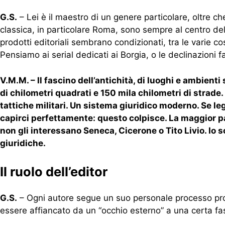
G.S.
– Lei è il maestro di un genere particolare, oltre che
classica, in particolare Roma, sono sempre al centro de
prodotti editoriali sembrano condizionati, tra le varie co
Pensiamo ai serial dedicati ai Borgia, o le declinazioni 
V.M.M. – Il fascino dell’antichità, di luoghi e ambien
di chilometri quadrati e 150 mila chilometri di strad
tattiche militari. Un sistema giuridico moderno. Se l
capirci perfettamente: questo colpisce. La maggior 
non gli interessano Seneca, Cicerone o Tito Livio. Io son
giuridiche.
Il ruolo dell’editor
G.S.
– Ogni autore segue un suo personale processo profe
essere affiancato da un “occhio esterno” a una certa fas