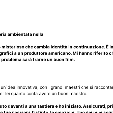
oria ambientata nella
misterioso che cambia identità in continuazione. È i
tografici a un produttore americano. Mi hanno riferito
l problema sarà trarne un buon film.
, un’idea innovativa, con i grandi maestri che si raccontan
 Per lei quanto conta avere un buon maestro.
to davanti a una tastiera e ho iniziato. Assicurati, pri
e tue passioni, l’istinto, le emozioni. Uno dei miei seg