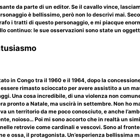
te da parte di un editor. Se il cavallo vince, lasciam
 personaggio è bellissimo, però non lo descrivi mai. Sec
afo i tratti di questo personaggio, e mi piacque eno
llo continuo: le sue osservazioni sono state un oggett
ntusiasmo
o in Congo tra il 1960 e il 1964, dopo la concessione 
essere rimasto scioccato per avere assistito a un mas
ggi. Una cosa incredibile, di una violenza non comune
o era pronto a Natale, ma uscirà in settembre. Non ho m
a un territorio da me poco conosciuto, e anche l’ambie
e, noioso… Poi mi sono accorto che in realtà un simile
i nelle retrovie come cardinali e vescovi. Sono al fron
ne e ossa, il protagonista. Un’esperienza bellissima ma