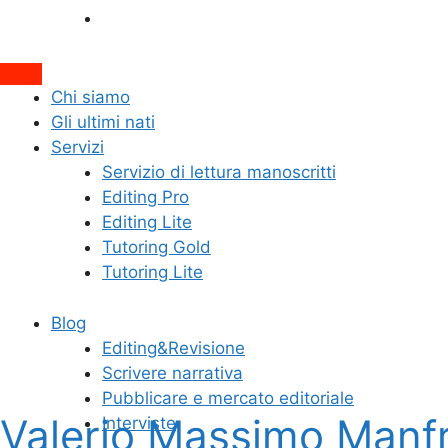
Interviste
Attiva/disattiva
Chi siamo
il
Gli ultimi nati
campo
Servizi
di
Servizio di lettura manoscritti
ricerca
Editing Pro
Editing Lite
Tutoring Gold
Tutoring Lite
Blog
Editing&Revisione
Scrivere narrativa
Pubblicare e mercato editoriale
Valerio Massimo Manfred
Interviste