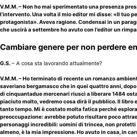
V.M.M. – Non ho mai sperimentato una presenza pressan
l’intervento. Una volta il mio editor mi disse: «Il tuo
protagonista». Aveva ragione. Condensai in un paragr
che uscirà a settembre ho avuto con l’editor un rimpa
Cambiare genere per non perdere e
G.S.
– A cosa sta lavorando attualmente?
V.M.M. – Ho terminato di recente un romanzo ambientat
saveriano bergamasco che in quei quattro anni, dopo 
di cinquantadue mercenari riuscì a liberare 1484 osta
piaciuto molto, vedremo cosa dirà il pubblico. Il libr
tanto tempo. Mi è costato molta fatica perché esplorav
preoccupazione: avrebbe potuto risultare poco attraent
personaggi incredibili: uomini di trincea, non protett
almeno, è la mia impressione. Ho avuto in casa, in car