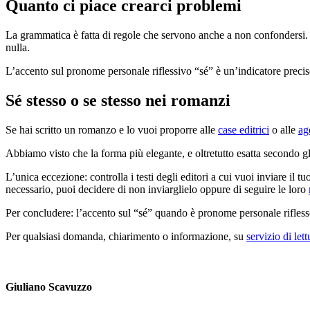
Quanto ci piace crearci problemi
La grammatica è fatta di regole che servono anche a non confondersi.
nulla.
L’accento sul pronome personale riflessivo “sé” è un’indicatore preciso,
Sé stesso o se stesso nei romanzi
Se hai scritto un romanzo e lo vuoi proporre alle
case editrici
o alle
ag
Abbiamo visto che la forma più elegante, e oltretutto esatta secondo g
L’unica eccezione: controlla i testi degli editori a cui vuoi inviare i
necessario, puoi decidere di non inviarglielo oppure di seguire le loro
Per concludere: l’accento sul “sé” quando è pronome personale rifle
Per qualsiasi domanda, chiarimento o informazione, su
servizio di let
Giuliano Scavuzzo