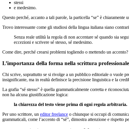
stessi
e medesimo.
Questo perché, accanto a tali parole, la particella “se” è chiaramente 
Trovo interessante come gli studiosi della lingua italiana siano contrar
Senza reale utilità la regola di non accentare sé quando sia seg
eccezioni e scrivere sé stesso, sé medesimo.
Come dire, perché crearsi problemi togliendo o mettendo un accento? 
L’importanza della forma nella scrittura professionale
Chi scrive, soprattutto se si rivolge a un pubblico editoriale o vuole p
insignificante, ma in realtà definisce la precisione linguistica e la credib
La grafia “sé stesso” è quella grammaticalmente corretta e riconosciuta
non ha alcuna giustificazione logica:
la chiarezza del testo viene prima di ogni regola arbitraria.
Per uno scrittore, un
editor freelance
o chiunque si occupi di comunicazi
grammaticali, come l’accento di “sé”, dimostra attenzione e rispetto per