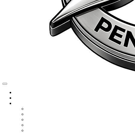
Chi siamo
Gli ultimi nati
Servizi
Servizio di lettura manoscritti
Editing Pro
Editing Lite
Tutoring Gold
Tutoring Lite