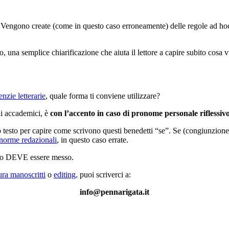
 Vengono create (come in questo caso erroneamente) delle regole ad hoc
 una semplice chiarificazione che aiuta il lettore a capire subito cosa v
enzie letterarie
, quale forma ti conviene utilizzare?
li accademici, è
con l’accento in caso di pronome personale riflessiv
l tuo testo per capire come scrivono questi benedetti “se”. Se (congiunz
norme redazionali
, in questo caso errate.
sso DEVE essere messo.
tura manoscritti
o
editing
,
puoi scriverci a:
info@pennarigata.it