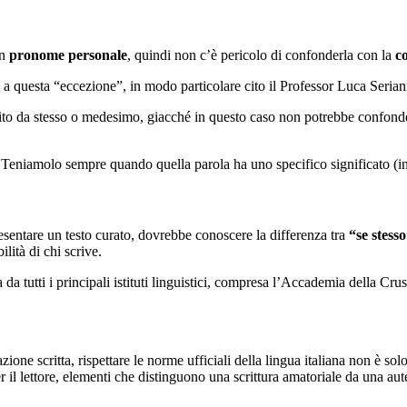
un
pronome personale
, quindi non c’è pericolo di confonderla con la
c
i a questa “eccezione”, in modo particolare cito il Professor Luca Serian
uito da stesso o medesimo, giacché in questo caso non potrebbe confonder
Teniamolo sempre quando quella parola ha uno specifico significato (in
resentare un testo curato, dovrebbe conoscere la differenza tra
“se stesso
ilità di chi scrive.
 da tutti i principali istituti linguistici, compresa l’Accademia della C
one scritta, rispettare le norme ufficiali della lingua italiana non è sol
 il lettore, elementi che distinguono una scrittura amatoriale da una aut