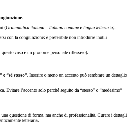
ongiunzione
.
ni (
Grammatica italiana – Italiano comune e lingua letteraria)
:
si con la congiunzione: è preferibile non introdurre inutili
 questo caso è un pronome personale riflessivo).
” e “sé stesso”
. Inserire o meno un accento può sembrare un dettaglio
rusca. Evitare l’accento solo perché seguito da “stesso” o “medesimo”
o una questione di forma, ma anche di professionalità. Curare i dettagli
enticamente letteraria.