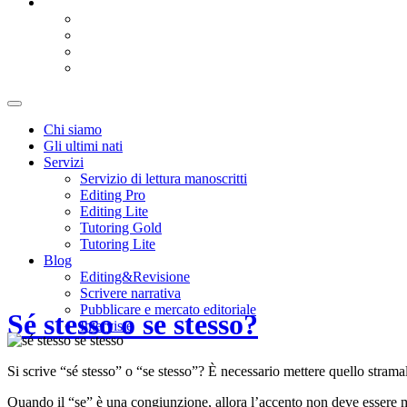
Blog
Editing&Revisione
Scrivere narrativa
Pubblicare e mercato editoriale
Interviste
Attiva/disattiva
il
Chi siamo
campo
Gli ultimi nati
di
Servizi
ricerca
Servizio di lettura manoscritti
Editing Pro
Editing Lite
Tutoring Gold
Tutoring Lite
Blog
Editing&Revisione
Scrivere narrativa
Pubblicare e mercato editoriale
Sé stesso o se stesso?
Interviste
Si scrive “sé stesso” o “se stesso”? È necessario mettere quello stra
Quando il “se” è una congiunzione, allora l’accento non deve essere 