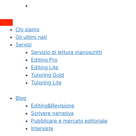
Interviste
Attiva/disattiva
Chi siamo
il
Gli ultimi nati
campo
Servizi
di
Servizio di lettura manoscritti
ricerca
Editing Pro
Editing Lite
Tutoring Gold
Tutoring Lite
Blog
Editing&Revisione
Scrivere narrativa
Pubblicare e mercato editoriale
Interviste