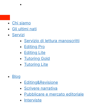
Interviste
Attiva/disattiva
Chi siamo
il
Gli ultimi nati
campo
Servizi
di
Servizio di lettura manoscritti
ricerca
Editing Pro
Editing Lite
Tutoring Gold
Tutoring Lite
Blog
Editing&Revisione
Scrivere narrativa
Pubblicare e mercato editoriale
Interviste